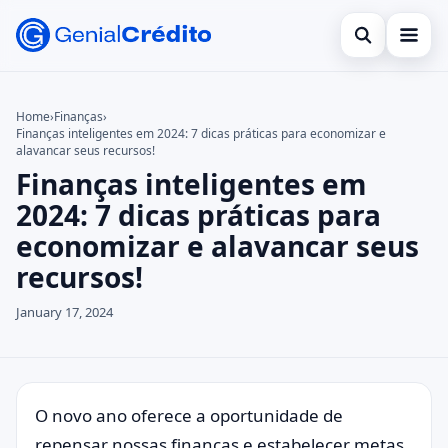
Open search
Bancos Digitais
Home
›
Finanças
›
Finanças inteligentes em 2024: 7 dicas práticas para economizar e
Search the site
Benefícios
×
alavancar seus recursos!
Finanças inteligentes em
Search for:
Bolsa Família
2024: 7 dicas práticas para
Press Enter to search or ESC to close.
Cartões
economizar e alavancar seus
recursos!
Empreendedorismo
January 17, 2024
Legal
O novo ano oferece a oportunidade de
repensar nossas finanças e estabelecer metas