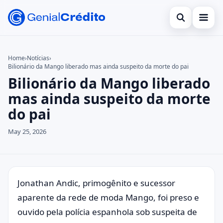
Open search
Bancos Digitais
Home
›
Notícias
›
Bilionário da Mango liberado mas ainda suspeito da morte do pai
Search the site
Benefícios
×
Bilionário da Mango liberado
Search for:
Bolsa Família
mas ainda suspeito da morte
do pai
Press Enter to search or ESC to close.
Cartões
May 25, 2026
Empreendedorismo
Legal
Jonathan Andic, primogênito e sucessor
aparente da rede de moda Mango, foi preso e
ouvido pela polícia espanhola sob suspeita de