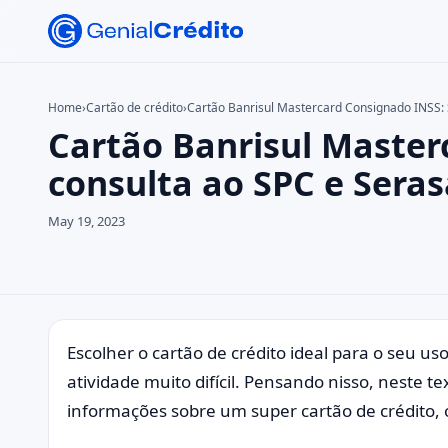
Home
›
Cartão de crédito
›
Cartão Banrisul Mastercard Consignado INSS: 
Cartão Banrisul Master
Search the site
Search for:
consulta ao SPC e Seras
Press Enter to search or ESC to close.
May 19, 2023
Escolher o cartão de crédito ideal para o seu u
atividade muito difícil. Pensando nisso, neste t
informações sobre um super cartão de crédito,