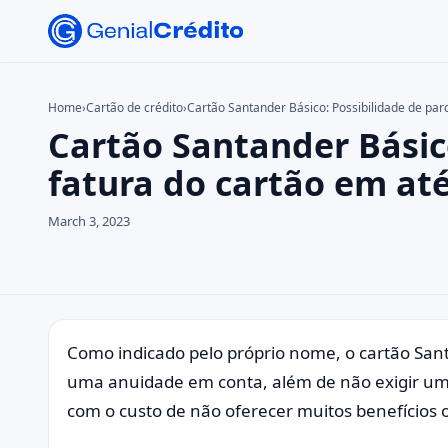
Home
›
Cartão de crédito
›
Cartão Santander Básico: Possibilidade de parc
Cartão Santander Básico
Search the site
Search for:
fatura do cartão em até
Press Enter to search or ESC to close.
March 3, 2023
Como indicado pelo próprio nome, o cartão San
uma anuidade em conta, além de não exigir um
com o custo de não oferecer muitos benefícios o