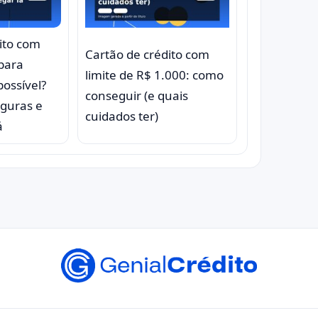
ito com
Cartão de crédito com
 para
limite de R$ 1.000: como
possível?
conseguir (e quais
eguras e
cuidados ter)
á