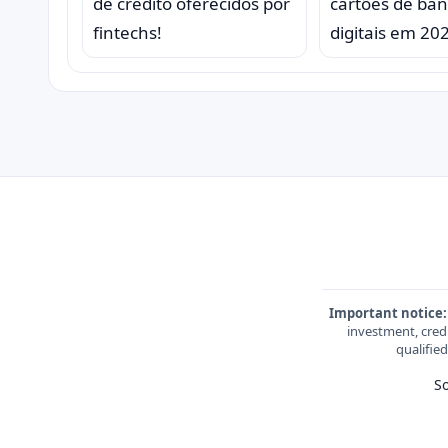
de crédito oferecidos por
cartões de ba
fintechs!
digitais em 20
Important notice:
investment, credi
qualifie
S