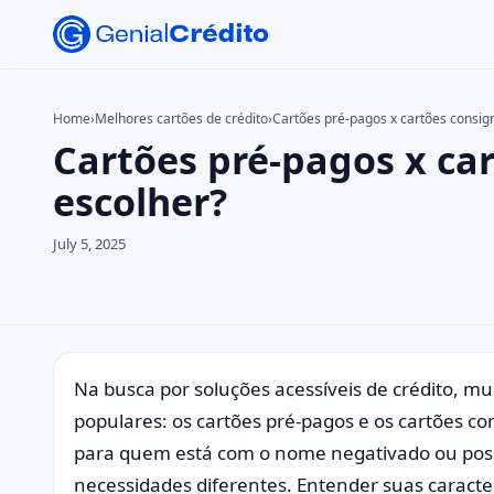
Home
›
Melhores cartões de crédito
›
Cartões pré-pagos x cartões consig
Cartões pré-pagos x ca
Search the site
Search for:
escolher?
Press Enter to search or ESC to close.
July 5, 2025
Na busca por soluções acessíveis de crédito, 
populares: os cartões pré-pagos e os cartões co
para quem está com o nome negativado ou possu
necessidades diferentes. Entender suas caracter