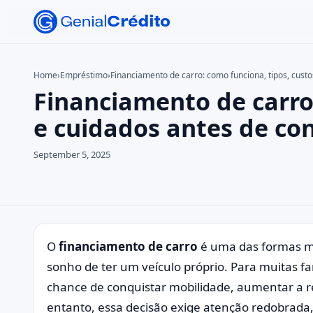
Home
›
Empréstimo
›
Financiamento de carro: como funciona, tipos, custo
Financiamento de carro:
Search the site
Search for:
e cuidados antes de co
Press Enter to search or ESC to close.
September 5, 2025
O
financiamento de carro
é uma das formas mai
sonho de ter um veículo próprio. Para muitas fa
chance de conquistar mobilidade, aumentar a r
entanto, essa decisão exige atenção redobrada