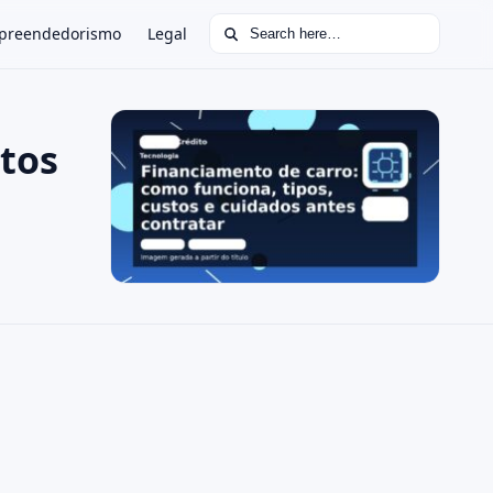
Search for:
preendedorismo
Legal
stos