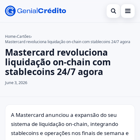
Open search
Bancos Digitais
Home
›
Cartões
›
Mastercard revoluciona liquidação on-chain com stablecoins 24/7 agora
Search the site
Benefícios
×
Mastercard revoluciona
Search for:
Bolsa Família
liquidação on-chain com
stablecoins 24/7 agora
Press Enter to search or ESC to close.
Cartões
June 3, 2026
Empreendedorismo
Legal
A Mastercard anunciou a expansão do seu
sistema de liquidação on-chain, integrando
stablecoins e operações nos finais de semana e