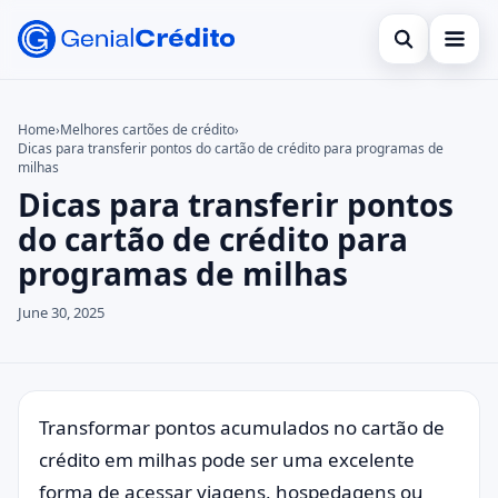
Open search
Bancos Digitais
Home
›
Melhores cartões de crédito
›
Dicas para transferir pontos do cartão de crédito para programas de
Search the site
Benefícios
×
milhas
Dicas para transferir pontos
Search for:
Bolsa Família
do cartão de crédito para
Press Enter to search or ESC to close.
Cartões
programas de milhas
Empreendedorismo
June 30, 2025
Legal
Transformar pontos acumulados no cartão de
crédito em milhas pode ser uma excelente
forma de acessar viagens, hospedagens ou