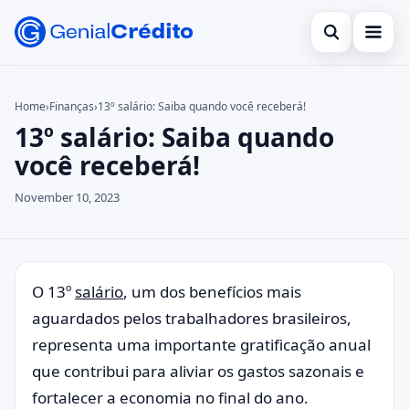
Open search
Bancos Digitais
Home
›
Finanças
›
13º salário: Saiba quando você receberá!
13º salário: Saiba quando
Search the site
Benefícios
×
você receberá!
Search for:
Bolsa Família
November 10, 2023
Press Enter to search or ESC to close.
Cartões
Empreendedorismo
Legal
O 13º
salário
, um dos benefícios mais
aguardados pelos trabalhadores brasileiros,
representa uma importante gratificação anual
que contribui para aliviar os gastos sazonais e
fortalecer a economia no final do ano.