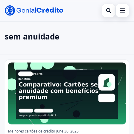
Open search
Bancos Digitais
sem anuidade
Search the site
Benefícios
×
Search for:
Bolsa Família
sem anuidade
Press Enter to search or ESC to close.
Cartões
Empreendedorismo
Legal
Melhores cartões de crédito
June 30, 2025